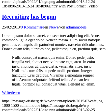
content/uploads/2022/01/logo.png
adminmobile
2013-12-24
18:48:06
2013-12-24 18:48:06
Entry with Post Format „Video“
Recruiting has begun
25/02/2013
/
0 Kommentare
/
in
News
/
von
adminmobile
Lorem ipsum dolor sit amet, consectetuer adipiscing elit. Aenean
commodo ligula eget dolor. Aenean massa. Cum sociis natoque
penatibus et magnis dis parturient montes, nascetur ridiculus mus.
Donec quam felis, ultricies nec, pellentesque eu, pretium quis, sem.
Nulla consequat massa quis enim. Donec pede justo,
fringilla vel, aliquet nec, vulputate eget, arcu. In enim
justo, rhoncus ut, imperdiet a, venenatis vitae, justo.
Nullam dictum felis eu pede mollis pretium. Integer
tincidunt. Cras dapibus. Vivamus elementum semper
nisi. Aenean vulputate eleifend tellus. Aenean leo
ligula, porttitor eu, consequat vitae, eleifend ac, enim.
Weiterlesen
https://massage-rissberg.de/wp-content/uploads/2015/02/cafe.jpg
1000
1500
adminmobile
https://massage-rissberg.de/wp-
content/uploads/2022/01/logo.png
adminmobile
2013-02-25