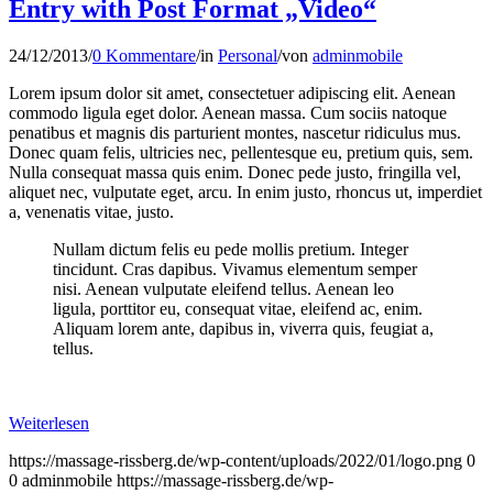
Entry with Post Format „Video“
24/12/2013
/
0 Kommentare
/
in
Personal
/
von
adminmobile
Lorem ipsum dolor sit amet, consectetuer adipiscing elit. Aenean
commodo ligula eget dolor. Aenean massa. Cum sociis natoque
penatibus et magnis dis parturient montes, nascetur ridiculus mus.
Donec quam felis, ultricies nec, pellentesque eu, pretium quis, sem.
Nulla consequat massa quis enim. Donec pede justo, fringilla vel,
aliquet nec, vulputate eget, arcu. In enim justo, rhoncus ut, imperdiet
a, venenatis vitae, justo.
Nullam dictum felis eu pede mollis pretium. Integer
tincidunt. Cras dapibus. Vivamus elementum semper
nisi. Aenean vulputate eleifend tellus. Aenean leo
ligula, porttitor eu, consequat vitae, eleifend ac, enim.
Aliquam lorem ante, dapibus in, viverra quis, feugiat a,
tellus.
Weiterlesen
https://massage-rissberg.de/wp-content/uploads/2022/01/logo.png
0
0
adminmobile
https://massage-rissberg.de/wp-