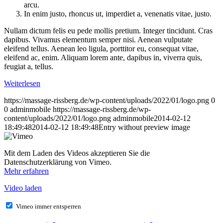
arcu.
In enim justo, rhoncus ut, imperdiet a, venenatis vitae, justo.
Nullam dictum felis eu pede mollis pretium. Integer tincidunt. Cras
dapibus. Vivamus elementum semper nisi. Aenean vulputate
eleifend tellus. Aenean leo ligula, porttitor eu, consequat vitae,
eleifend ac, enim. Aliquam lorem ante, dapibus in, viverra quis,
feugiat a, tellus.
Weiterlesen
https://massage-rissberg.de/wp-content/uploads/2022/01/logo.png
0
0
adminmobile
https://massage-rissberg.de/wp-
content/uploads/2022/01/logo.png
adminmobile
2014-02-12
18:49:48
2014-02-12 18:49:48
Entry without preview image
Mit dem Laden des Videos akzeptieren Sie die
Datenschutzerklärung von Vimeo.
Mehr erfahren
Video laden
Vimeo immer entsperren