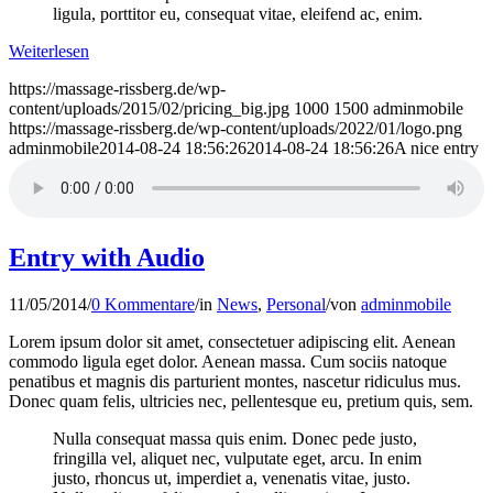
ligula, porttitor eu, consequat vitae, eleifend ac, enim.
Weiterlesen
https://massage-rissberg.de/wp-
content/uploads/2015/02/pricing_big.jpg
1000
1500
adminmobile
https://massage-rissberg.de/wp-content/uploads/2022/01/logo.png
adminmobile
2014-08-24 18:56:26
2014-08-24 18:56:26
A nice entry
Entry with Audio
11/05/2014
/
0 Kommentare
/
in
News
,
Personal
/
von
adminmobile
Lorem ipsum dolor sit amet, consectetuer adipiscing elit. Aenean
commodo ligula eget dolor. Aenean massa. Cum sociis natoque
penatibus et magnis dis parturient montes, nascetur ridiculus mus.
Donec quam felis, ultricies nec, pellentesque eu, pretium quis, sem.
Nulla consequat massa quis enim. Donec pede justo,
fringilla vel, aliquet nec, vulputate eget, arcu. In enim
justo, rhoncus ut, imperdiet a, venenatis vitae, justo.