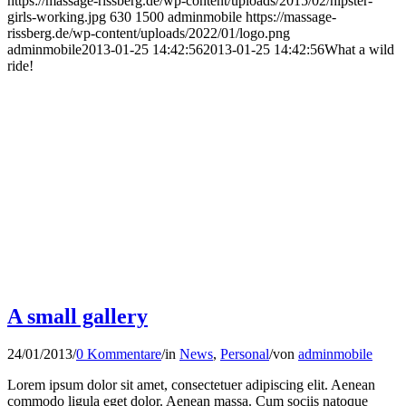
https://massage-rissberg.de/wp-content/uploads/2015/02/hipster-
girls-working.jpg
630
1500
adminmobile
https://massage-
rissberg.de/wp-content/uploads/2022/01/logo.png
adminmobile
2013-01-25 14:42:56
2013-01-25 14:42:56
What a wild
ride!
A small gallery
24/01/2013
/
0 Kommentare
/
in
News
,
Personal
/
von
adminmobile
Lorem ipsum dolor sit amet, consectetuer adipiscing elit. Aenean
commodo ligula eget dolor. Aenean massa. Cum sociis natoque