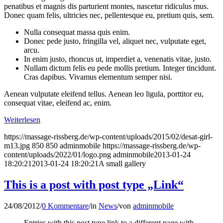
penatibus et magnis dis parturient montes, nascetur ridiculus mus.
Donec quam felis, ultricies nec, pellentesque eu, pretium quis, sem.
Nulla consequat massa quis enim.
Donec pede justo, fringilla vel, aliquet nec, vulputate eget,
arcu.
In enim justo, rhoncus ut, imperdiet a, venenatis vitae, justo.
Nullam dictum felis eu pede mollis pretium. Integer tincidunt.
Cras dapibus. Vivamus elementum semper nisi.
Aenean vulputate eleifend tellus. Aenean leo ligula, porttitor eu,
consequat vitae, eleifend ac, enim.
Weiterlesen
https://massage-rissberg.de/wp-content/uploads/2015/02/desat-girl-
m13.jpg
850
850
adminmobile
https://massage-rissberg.de/wp-
content/uploads/2022/01/logo.png
adminmobile
2013-01-24
18:20:21
2013-01-24 18:20:21
A small gallery
This is a post with post type „Link“
24/08/2012
/
0 Kommentare
/
in
News
/
von
adminmobile
Entries with this post type link to a different page with