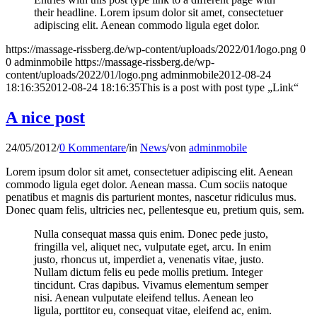
their headline. Lorem ipsum dolor sit amet, consectetuer
adipiscing elit. Aenean commodo ligula eget dolor.
https://massage-rissberg.de/wp-content/uploads/2022/01/logo.png
0
0
adminmobile
https://massage-rissberg.de/wp-
content/uploads/2022/01/logo.png
adminmobile
2012-08-24
18:16:35
2012-08-24 18:16:35
This is a post with post type „Link“
A nice post
24/05/2012
/
0 Kommentare
/
in
News
/
von
adminmobile
Lorem ipsum dolor sit amet, consectetuer adipiscing elit. Aenean
commodo ligula eget dolor. Aenean massa. Cum sociis natoque
penatibus et magnis dis parturient montes, nascetur ridiculus mus.
Donec quam felis, ultricies nec, pellentesque eu, pretium quis, sem.
Nulla consequat massa quis enim. Donec pede justo,
fringilla vel, aliquet nec, vulputate eget, arcu. In enim
justo, rhoncus ut, imperdiet a, venenatis vitae, justo.
Nullam dictum felis eu pede mollis pretium. Integer
tincidunt. Cras dapibus. Vivamus elementum semper
nisi. Aenean vulputate eleifend tellus. Aenean leo
ligula, porttitor eu, consequat vitae, eleifend ac, enim.