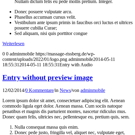
Nullam dictum felis eu pede mollis pretium. Integer.
Donec posuere vulputate arcu.
Phasellus accumsan cursus velit.
Vestibulum ante ipsum primis in faucibus orci luctus et ultrices
posuere cubilia Curae;
Sed aliquam, nisi quis porttitor congue
Weiterlesen
0
0
adminmobile
https://massage-rissberg.de/wp-
content/uploads/2022/01/logo.png
adminmobile
2014-05-11
18:55:31
2014-05-11 18:55:31
Entry with Audio
Entry without preview image
12/02/2014
/
0 Kommentare
/
in
News
/
von
adminmobile
Lorem ipsum dolor sit amet, consectetuer adipiscing elit. Aenean
commodo ligula eget dolor. Aenean massa. Cum sociis natoque
penatibus et magnis dis parturient montes, nascetur ridiculus mus.
Donec quam felis, ultricies nec, pellentesque eu, pretium quis, sem.
Nulla consequat massa quis enim.
Donec pede justo, fringilla vel, aliquet nec, vulputate eget,