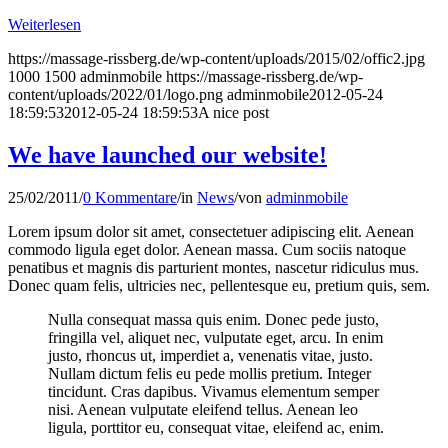
Weiterlesen
https://massage-rissberg.de/wp-content/uploads/2015/02/offic2.jpg
1000
1500
adminmobile
https://massage-rissberg.de/wp-
content/uploads/2022/01/logo.png
adminmobile
2012-05-24
18:59:53
2012-05-24 18:59:53
A nice post
We have launched our website!
25/02/2011
/
0 Kommentare
/
in
News
/
von
adminmobile
Lorem ipsum dolor sit amet, consectetuer adipiscing elit. Aenean
commodo ligula eget dolor. Aenean massa. Cum sociis natoque
penatibus et magnis dis parturient montes, nascetur ridiculus mus.
Donec quam felis, ultricies nec, pellentesque eu, pretium quis, sem.
Nulla consequat massa quis enim. Donec pede justo,
fringilla vel, aliquet nec, vulputate eget, arcu. In enim
justo, rhoncus ut, imperdiet a, venenatis vitae, justo.
Nullam dictum felis eu pede mollis pretium. Integer
tincidunt. Cras dapibus. Vivamus elementum semper
nisi. Aenean vulputate eleifend tellus. Aenean leo
ligula, porttitor eu, consequat vitae, eleifend ac, enim.