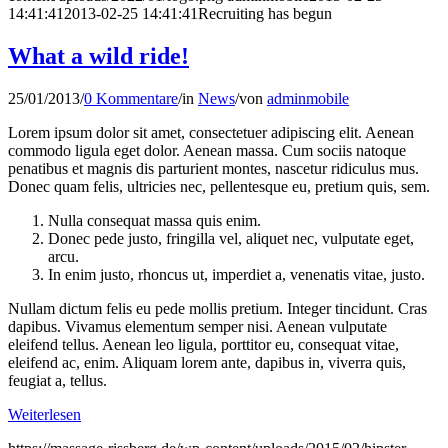
14:41:41
2013-02-25 14:41:41
Recruiting has begun
What a wild ride!
25/01/2013
/
0 Kommentare
/
in
News
/
von
adminmobile
Lorem ipsum dolor sit amet, consectetuer adipiscing elit. Aenean
commodo ligula eget dolor. Aenean massa. Cum sociis natoque
penatibus et magnis dis parturient montes, nascetur ridiculus mus.
Donec quam felis, ultricies nec, pellentesque eu, pretium quis, sem.
Nulla consequat massa quis enim.
Donec pede justo, fringilla vel, aliquet nec, vulputate eget,
arcu.
In enim justo, rhoncus ut, imperdiet a, venenatis vitae, justo.
Nullam dictum felis eu pede mollis pretium. Integer tincidunt. Cras
dapibus. Vivamus elementum semper nisi. Aenean vulputate
eleifend tellus. Aenean leo ligula, porttitor eu, consequat vitae,
eleifend ac, enim. Aliquam lorem ante, dapibus in, viverra quis,
feugiat a, tellus.
Weiterlesen