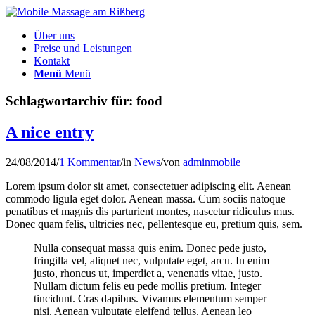
Über uns
Preise und Leistungen
Kontakt
Menü
Menü
Schlagwortarchiv für:
food
A nice entry
24/08/2014
/
1 Kommentar
/
in
News
/
von
adminmobile
Lorem ipsum dolor sit amet, consectetuer adipiscing elit. Aenean
commodo ligula eget dolor. Aenean massa. Cum sociis natoque
penatibus et magnis dis parturient montes, nascetur ridiculus mus.
Donec quam felis, ultricies nec, pellentesque eu, pretium quis, sem.
Nulla consequat massa quis enim. Donec pede justo,
fringilla vel, aliquet nec, vulputate eget, arcu. In enim
justo, rhoncus ut, imperdiet a, venenatis vitae, justo.
Nullam dictum felis eu pede mollis pretium. Integer
tincidunt. Cras dapibus. Vivamus elementum semper
nisi. Aenean vulputate eleifend tellus. Aenean leo